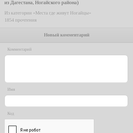
из Дагестана, Ногайского района)
Из категории «Места где живут Ногайцы»
1854 прочтения
Новый комментарий
Комментарий
Имя
Код