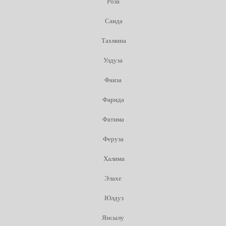
Роза
Саида
Тахмина
Улдуза
Фаиза
Фарида
Фатима
Феруза
Халима
Элахе
Юлдуз
Янсылу