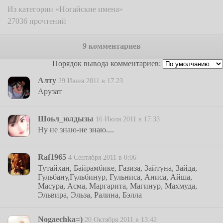
Из категории «Ногайские имена»
27036 прочтений
9 комментариев
Порядок вывода комментариев:
Алту
29 Июня 2011 в 17:23
Арузат
Шоьл_юлдызы
16 Июля 2011 в 17:33
Ну не знаю-не знаю....
Raf1965
4 Сентября 2011 в 0:06
Тутайхан, Байрамбике, Газиза, Зайтуна, Зайда,
Гульбану,Гульбинур, Гульниса, Аниса, Айша,
Масура, Асма, Маргарита, Магинур, Махмуда,
Эльвира, Эльза, Ралина, Бэлла
Nogaechka=)
20 Октября 2011 в 13:42