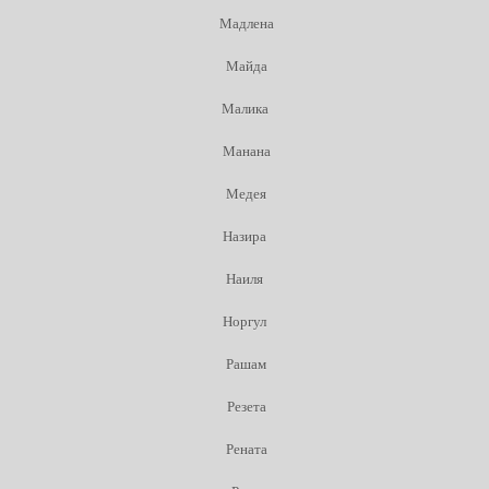
Мадлена
Майда
Малика
Манана
Медея
Назира
Наиля
Норгул
Рашам
Резета
Рената