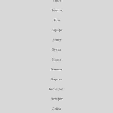
Заира
Замира
Зара
Зарифа
Зинат
Зухра
Ирада
Камила
Карима
Карындас
Латафат
Лейла