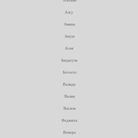
Алешан
Алсу
Амина
Ануш
Асия
Багдагуль
Ботогоз
Валида
Валия
Васила
Веджиха
Венера