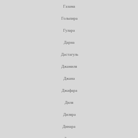
Газама
Гольпира
Гулара
Дариа
Дастагуль
Джамиля
Джана
Джафара
Диля
Диляра
Динара