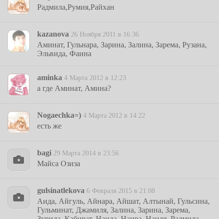
Радмила,Румия,Райхан
kazanova
26 Ноября 2011 в 16:36
Аминат, Гульнара, Зарина, Залина, Зарема, Рузана,
Эльвида, Фаина
aminka
4 Марта 2012 в 12:23
а где Аминат, Амина?
Nogaechka=)
4 Марта 2012 в 14:22
есть же
bagi
29 Марта 2014 в 23:56
Майса Озиза
gulsinatlekova
6 Февраля 2015 в 21:08
Аида, Айгуль, Айнара, Айшат, Алтынай, Гульсина,
Гульминат, Джамиля, Залина, Зарина, Зарема,
Зурида, Кабират, Наида, Наира, Наиля, Радмила,