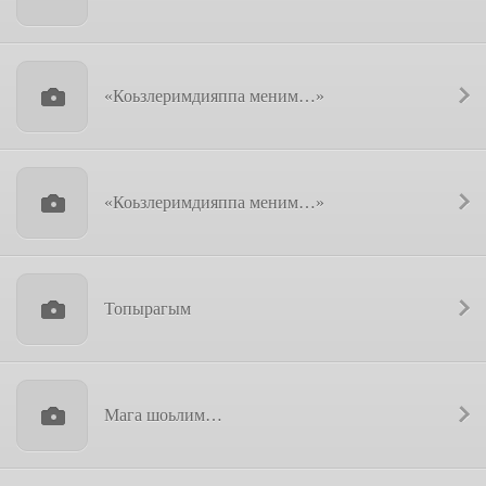
«Коьзлеримдияппа меним…»
«Коьзлеримдияппа меним…»
Топырагым
Мага шоьлим…