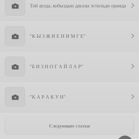
Той аулда, кобыздын дауазы эстильди орамда
"К Ы З Ж И Е Н И М Г Е"
"Б И З Н О Г А Й Л А Р"
"К А Р А К У Н"
Следующие статьи