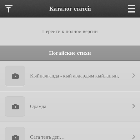
Каталог статей
Перейти к полной версии
Ногайские стихи
Кыйналганда - кый авдардым кыйланып,
Орамда
Сага тенъ деп…