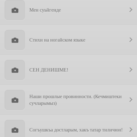
Мен суьйгенде
Стихи на ногайском языке
СЕН ДЕНИШМЕ!
Наши прошлые провинности. (Кечмиштеки
сучларымыз)
Согъушкъа достларым, хакъ татар тиличюн!