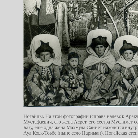
Ногайцы. На этой фотографии (справа налево): Арак
Мустафаевич, его жена Асрет, его сестра Муслимет с
Базу, еще одна жена Махмуда Саниет находятся внут
Аул Коьк-Тоьбе (ныне село Нариман), Ногайская степ