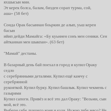
яхшысын мин.
Эт керек болса, балам, бизден сорап турма, сой,
аша» (58 бет)
Сонда Орак басыннан боьркин де алып, уьш керен
басын
ийип дейди Мамайга: «Бу куьннен сонъ мен сеники. Сен
айтканнан мен шыкпан». (63 бет)
"Мамай" дестаны.
В базарный день бай поехал в город и купил Ораку
седло
с серебрянными деталями. Купил ещё камчу с
серебрянной
рукояткой. Купил бурку. Купил башлык. Купил чекмень с
газырями
Купил сапоги. Привёз и всё это дал Ораку: "Возьми, сын
мой, всё это.
Выбери себе лучшего коня и езди. Нужно тебе мясо? Не