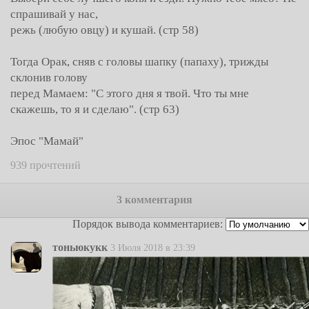
спрашивай у нас,
режь (любую овцу) и кушай. (стр 58)
Тогда Орак, сняв с головы шапку (папаху), трижды
склонив голову
перед Мамаем: "С этого дня я твой. Что ты мне
скажешь, то я и сделаю". (стр 63)
Эпос "Мамай"
939 прочтений
3 комментария
Порядок вывода комментариев:
тоньюкукк
3 Июля 2018 в 23:39