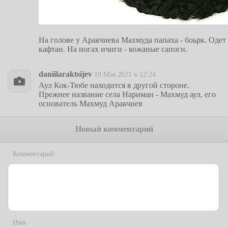
На голове у Аракчиева Махмуда папаха - боьрк. Одет 
кафтан. На ногах ичиги - кожаные сапоги.
daniilaraktsijev
19 Мая 2021 в 12:24
Аул Кок-Тюбе находится в другой стороне.
Прежнее название села Нариман - Махмуд аул, его
основатель Махмуд Аракчиев
Новый комментарий
Комментарий
Имя