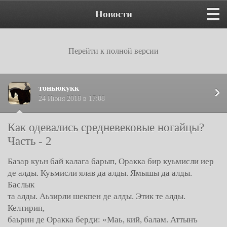
Новости
Перейти к полной версии
тоньюкукк
24 Июня 2018 в 17:08
Как одевались средневековые ногайцы?
Часть - 2
Базар куьн бай калага барып, Оракка бир куьмисли иер
де алды. Куьмисли ялав да алды. Ямышы да алды.
Баслык
та алды. Аьзирли шекпен де алды. Этик те алды.
Келтирип,
баьрин де Оракка берди: «Маь, кий, балам. Аттынъ