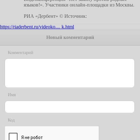
языков!». Участники онлайн-площадки из Москвы.
РИА «Дербент» © Источник:
https://riaderbent.ru/videoko.... k.html
Новый комментарий
Комментарий
Имя
Код