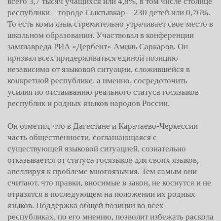
всего 3,7 тысяч учащихся или 4,8%, в том числе столице
республики – городе Сыктывкар – 230 детей или 0,76%.
То есть коми язык стремительно утрачивает свое место в
школьном образовании. Участвовал в конференции
замглавреда РИА «Дербент» Амиль Саркаров. Он
призвал всех придерживаться единой позицию
независимо от языковой ситуации, сложившейся в
конкретной республике, а именно, сосредоточить
усилия по отстаиванию реального статуса госязыков
республик и родных языков народов России.
Он отметил, что в Дагестане и Карачаево-Черкессии
часть общественности, соглашающаяся с
существующей языковой ситуацией, сознательно
отказывается от статуса госязыков для своих языков,
апеллируя к проблеме многоязычия. Тем самым они
считают, что правки, вносимые в закон, не коснутся и не
отразятся в последующем на положении их родных
языков. Поддержка общей позиции во всех
республиках, по его мнению, позволит избежать раскола