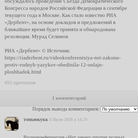
обсуждалось проведение Съезда Демократического
Конгресса народов Российской Федерации в сентябре
текущего года в Москве. Как стало известно РИА
«Дербент», на основе докладов и предложений в
ближайшее время будет принята и обнародована
резолюция. Мурад Селимов
РИА «Дербент» © Источник:
https://riaderbent.ru/videokonferentsiya-net-zakonu-
protiv-rodnyh-yazykov-obedinila-12-onlajn-
ploshhadok.html
692 прочтения
1 комментарий
Порядок вывода комментариев:
тоньюкукк
4 Июля 2018 в 14:29
Видеоконференция «Нет закону против родных