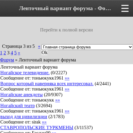
Ленточный вариант форума - Форум
Перейти к полной версии
Страница
3
из
5
«
1
2
3
4
5
»
Форум
»
Ленточный вариант форума
Ленточный вариант форума
Ногайское телевидение.
(
0
/
2227
)
Сообщение от:
тоньюкукк1961
»»
Вопрос который наверняка всех интересовал.
(
4
/
2441
)
Сообщение от:
тоньюкукк1961
»»
Ногайские анекдоты
(
20
/
9307
)
Сообщение от:
тоньюкукк
»»
Ногайский театр
(
3
/
2694
)
Сообщение от:
тоньюкукк1961
»»
выход для цивилизции
(
2
/
1783
)
Сообщение от:
sirak
»»
СТАВРОПОЛЬСКИЕ ТУРКМЕНЫ
(
3
/
11537
)
Сообщение от:
Беслан09
»»