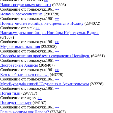
Наши соседи: крымские таты
(
0
/
3898
)
Сообщение от:
тоньюкукк1961
»»
Ислам и бракосочетание
(
29
/
3728
)
Сообщение от:
тоньюкукк1961
»»
Почему многие ногайцы не стремятся к Исламу
(
23
/
4072
)
Сообщение от:
sirak
»»
Наптакумдагы ногайлар. - Ногайцы Нефтекумья. Видео.
(
0
/
1887
)
Сообщение от:
тоньюкукк1961
»»
Мудрые высказывания
(
23
/
3308
)
Сообщение от:
тоньюкукк1961
»»
Способы решения проблемы сохранения Ногайцев.
(
6
/
4661
)
Сообщение от:
тоньюкукк1961
»»
Достоверные Хадисы
(
30
/
9407
)
Сообщение от:
тоньюкукк1961
»»
Кем мы были и кем стали…
(
4
/
3779
)
Сообщение от:
тоньюкукк1961
»»
Музей-усадьба князей Юсуповых в Архангельском
(
2
/
3228
)
Сообщение от:
тоньюкукк1961
»»
Ногай тили
(
29
/
7717
)
Сообщение от:
agassi
»»
Последствие смут
(
4
/
4157
)
Сообщение от:
тоньюкукк1961
»»
Религия-опиум для Народа?
(
22
/
2403
)