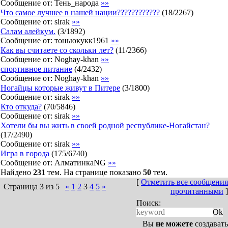
Сообщение от:
Тень_народа
»»
Что самое лучшее в нашей нации????????????
(
18
/
2267
)
Сообщение от:
sirak
»»
Салам алейкум.
(
3
/
1892
)
Сообщение от:
тоньюкукк1961
»»
Как вы считаете со скольки лет?
(
11
/
2366
)
Сообщение от:
Noghay-khan
»»
cпортивное питание
(
4
/
2432
)
Сообщение от:
Noghay-khan
»»
Ногайцы которые живут в Питере
(
3
/
1800
)
Сообщение от:
sirak
»»
Кто откуда?
(
70
/
5846
)
Сообщение от:
sirak
»»
Хотели бы вы жить в своей родной республике-Ногайстан?
(
17
/
2490
)
Сообщение от:
sirak
»»
Игра в города
(
175
/
6740
)
Сообщение от:
АлматинкаNG
»»
Найдено
231
тем. На странице показано
50
тем.
[
Отметить все сообщения
Страница
3
из
5
«
1
2
3
4
5
»
прочитанными
]
Поиск:
Вы
не можете
создавать