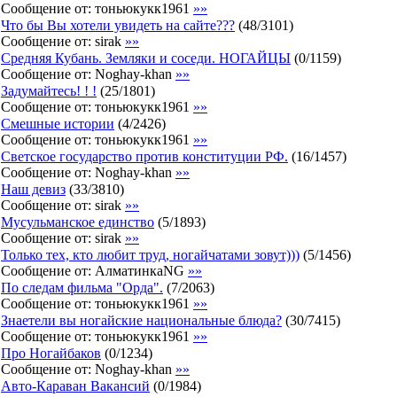
Сообщение от:
тоньюкукк1961
»»
Что бы Вы хотели увидеть на сайте???
(
48
/
3101
)
Сообщение от:
sirak
»»
Средняя Кубань. Земляки и соседи. НОГАЙЦЫ
(
0
/
1159
)
Сообщение от:
Noghay-khan
»»
Задумайтесь! ! !
(
25
/
1801
)
Сообщение от:
тоньюкукк1961
»»
Смешные истории
(
4
/
2426
)
Сообщение от:
тоньюкукк1961
»»
Светское государство против конституции РФ.
(
16
/
1457
)
Сообщение от:
Noghay-khan
»»
Наш девиз
(
33
/
3810
)
Сообщение от:
sirak
»»
Мусульманское единство
(
5
/
1893
)
Сообщение от:
sirak
»»
Только тех, кто любит труд, ногайчатами зовут)))
(
5
/
1456
)
Сообщение от:
АлматинкаNG
»»
По следам фильма "Орда".
(
7
/
2063
)
Сообщение от:
тоньюкукк1961
»»
Знаетели вы ногайские национальные блюда?
(
30
/
7415
)
Сообщение от:
тоньюкукк1961
»»
Про Ногайбаков
(
0
/
1234
)
Сообщение от:
Noghay-khan
»»
Авто-Караван Вакансий
(
0
/
1984
)