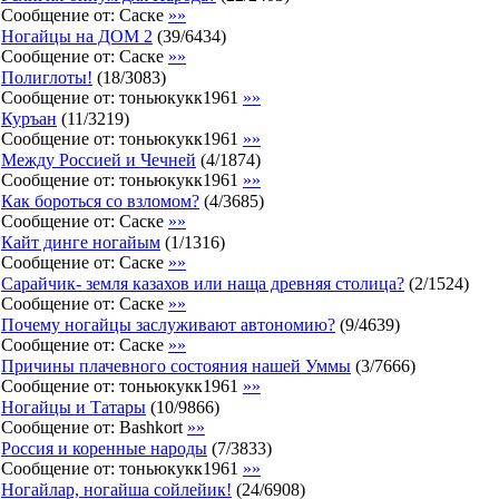
Сообщение от:
Саске
»»
Ногайцы на ДОМ 2
(
39
/
6434
)
Сообщение от:
Саске
»»
Полиглоты!
(
18
/
3083
)
Сообщение от:
тоньюкукк1961
»»
Куръан
(
11
/
3219
)
Сообщение от:
тоньюкукк1961
»»
Между Россией и Чечней
(
4
/
1874
)
Сообщение от:
тоньюкукк1961
»»
Как бороться со взломом?
(
4
/
3685
)
Сообщение от:
Саске
»»
Кайт динге ногайым
(
1
/
1316
)
Сообщение от:
Саске
»»
Сарайчик- земля казахов или наща древняя столица?
(
2
/
1524
)
Сообщение от:
Саске
»»
Почему ногайцы заслуживают автономию?
(
9
/
4639
)
Сообщение от:
Саске
»»
Причины плачевного состояния нашей Уммы
(
3
/
7666
)
Сообщение от:
тоньюкукк1961
»»
Ногайцы и Татары
(
10
/
9866
)
Сообщение от:
Bashkort
»»
Россия и коренные народы
(
7
/
3833
)
Сообщение от:
тоньюкукк1961
»»
Ногайлар, ногайша сойлейик!
(
24
/
6908
)